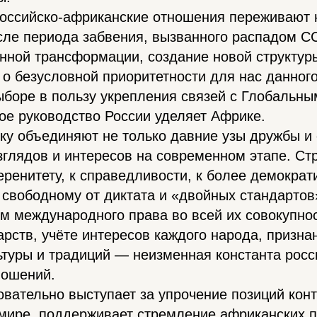
российско-африканские отношения переживают 
сле периода забвения, вызванного распадом С
енной трансформации, создание новой структу
 о безусловной приоритетности для нас данног
боре в пользу укрепления связей с Глобальны
ое руководство России уделяет Африке.
ку объединяют не только давние узы дружбы и 
зглядов и интересов на современном этапе. Ст
ренитету, к справедливости, к более демократ
 свободному от диктата и «двойных стандартов
м международного права во всей их совокупнос
арств, учёте интересов каждого народа, призна
туры и традиций — неизменная константа росс
ношений.
овательно выступает за упрочение позиций кон
мире, поддерживает стремление африканских п