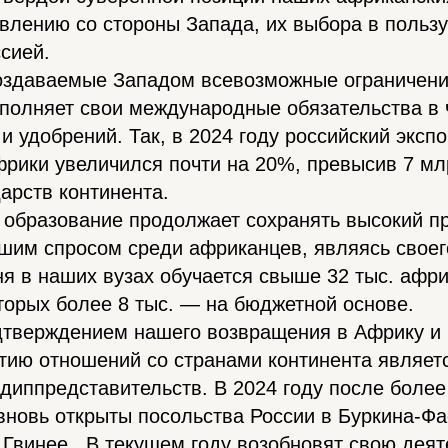
лению со стороны Запада, их выбора в пользу
сией.
создаваемые Западом всевозможные ограничени
полняет свои международные обязательства в 
и удобрений. Так, в 2024 году российский эксп
фрики увеличился почти на 20%, превысив 7 м
дарств континента.
 образование продолжает сохранять высокий п
шим спросом среди африканцев, являясь своег
ня в наших вузах обучается свыше 32 тыс. афр
оторых более 8 тыс. — на бюджетной основе.
дтверждением нашего возвращения в Африку и
итию отношений со странами континента являет
 диппредставительств. В 2024 году после более
новь открыты посольства России в Буркина-Фа
Гвинее . В текущем году возобновят свою деят