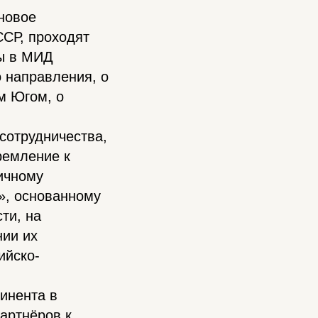
новое
ССР, проходят
ры в МИД
о направления, о
м Югом, о
сотрудничества,
ремление к
ичному
», основанному
ти, на
нии их
ийско-
тинента в
артнёров к