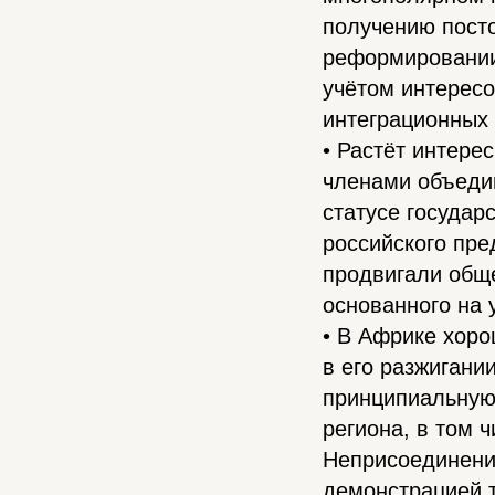
получению посто
реформировании 
учётом интересо
интеграционных 
• Растёт интере
членами объеди
статусе государ
российского пр
продвигали общ
основанного на 
• В Африке хоро
в его разжигани
принципиальную
региона, в том 
Неприсоединение
демонстрацией 