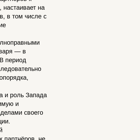
 настаивает на
, в том числе с
ие
олноправными
варя — в
 В период
следовательно
опорядка,
а и роль Запада
имую и
еделами своего
ции.
й
 партнёров, не