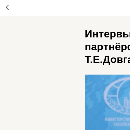
Интервь
партнёр
Т.Е.Довг