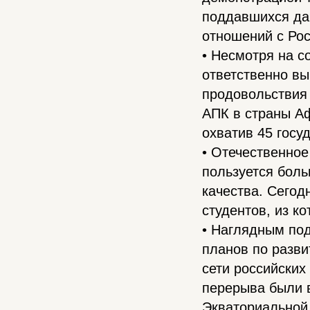
поддавшихся дав
отношений с Рос
• Несмотря на 
ответственно вы
продовольствия 
АПК в страны А
охватив 45 госу
• Отечественное
пользуется боль
качества. Сегод
студентов, из к
• Наглядным по
планов по разв
сети российских
перерыва были в
Экваториальной 