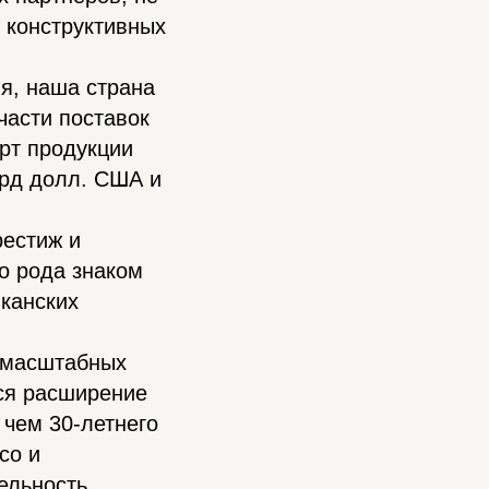
 конструктивных
я, наша страна
части поставок
орт продукции
лрд долл. США и
рестиж и
о рода знаком
иканских
 масштабных
ся расширение
 чем 30-летнего
со и
ельность