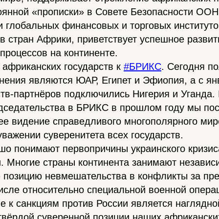
янной «прописки» в Совете Безопасности ООН,
глобальных финансовых и торговых институтов
в стран Африки, приветствует успешное развит
процессов на континенте.
с африканских государств к
#БРИКС
. Сегодня п
нения являются ЮАР, Египет и Эфиопия, а с ян
ств-партнёров подключились Нигерия и Уганда.
едседательства в БРИКС в прошлом году мы по
ее видение справедливого многополярного мир
уважении суверенитета всех государств.
шо понимают первопричины украинского кризис
и. Многие страны континента занимают независ
 позицию невмешательства в конфликты за пр
числе относительно специальной военной опера
 к санкциям против России является наглядно
твёрдой суверенной позиции наших африканских