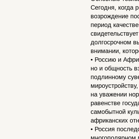
Сегодня, когда 
возрождение по
период качеств
свидетельствует
долгосрочном вы
внимании, котор
• Россию и Афри
но и общность в
подлинному суве
мироустройству,
на уважении нор
равенстве госуд
самобытной куль
африканских от
• Россия послед
многополярном 