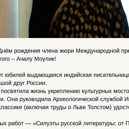
Днём рождения члена жюри Международной пр
того – Ачалу Моулик!
ет юбилей выдающаяся индийская писательница
шой друг России.
 посвятила жизнь укреплению культурных мост
. Она руководила Археологической службой Ин
 классике (включая труды о Льве Толстом) удос
ых работ — «Силуэты русской литературы: от 