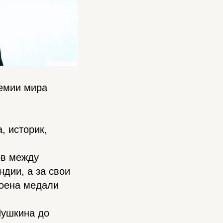
емии мира
, историк,
ов между
дии, а за свои
тоена медали
Пушкина до