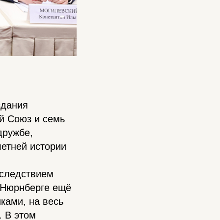
здания
й Союз и семь
дружбе,
летней истории
 следствием
в Нюрнберге ещё
ками, на весь
. В этом