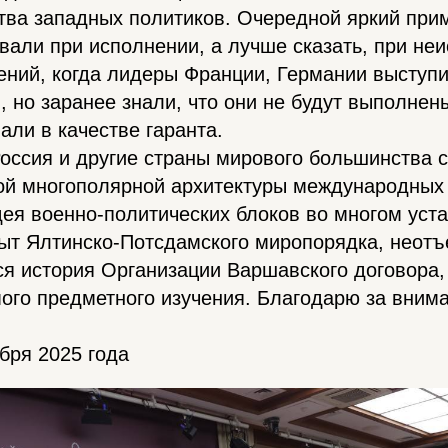
тва западных политиков. Очередной яркий при
али при исполнении, а лучше сказать, при не
ений, когда лидеры Франции, Германии выступ
, но заранее знали, что они не будут выполнены
али в качестве гаранта.
Россия и другие страны мирового большинства 
ой многополярной архитектуры международных
дея военно-политических блоков во многом уст
пыт Ялтинско-Потсдамского миропорядка, неот
ся история Организации Варшавского договора,
ого предметного изучения. Благодарю за вним
ября 2025 года