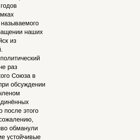
 годов
амках
к называемого
ращении наших
йск из
.
-политический
не раз
кого Союза в
при обсуждении
 членом
единённых
 после этого
 сожалению,
иво обманули
ие устойчивые