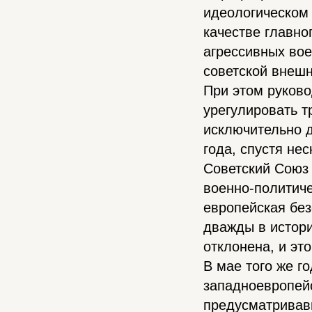
идеологическом
качестве главно
агрессивных вое
советской внешн
При этом руков
урегулировать т
исключительно д
года, спустя не
Советский Союз 
военно-политиче
европейская без
дважды в истори
отклонена, и эт
В мае того же г
западноевропей
предусматривав