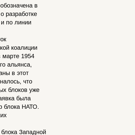
обозначена в
 о разработке
 и по линии
ток
кой коалиции
в марте 1954
го альянса,
аны в этот
налось, что
ых блоков уже
аявка была
р блока НАТО.
ких
 блока Западной