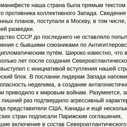
 манифесте наша страна была прямым текстом 
го противника коллективного Запада. Сведения
нных планов, поступали в Москву, в том числе,
ей разведки.
одство СССР до последнего не оставляло попы
рения с бывшими союзниками по Антигитлеровс
ипломатическим путём. Широко известно, что 
сколько лет после создания Североатлантическо
выступил с инициативой вступления нашей стр
ский блок. В послании лидерам Запада напоми
опасность неделима, а создание антагонистичн
и приводило к мировым войнам. Разумеется, з
о лишний раз подтвердило агрессивный характе
ода представители США, Канады и ещё несколь
ских стран подписали Парижские соглашения,
шие включение в состав Североатлантического