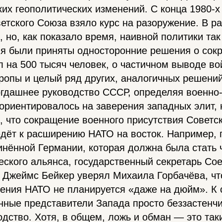
их геополитических изменений. С конца 1980-х
етского Союза взяло курс на разоружение. В р
, но, как показало время, наивной политики та
я были приняты односторонние решения о сок
 на 500 тысяч человек, о частичном выводе во
опы и целый ряд других, аналогичных решений
тогдашнее руководство СССР, определяя военно
 ориентировалось на заверения западных элит, 
 что сокращение военного присутствия Советс
едёт к расширению НАТО на восток. Например, 
инённой Германии, которая должна была стать
ского альянса, государственный секретарь Со
Джеймс Бейкер уверял Михаила Горбачёва, что
рения НАТО не планируется «даже на дюйм». К
нные представители Запада просто беззастенч
одство. Хотя, в общем, ложь и обман — это так