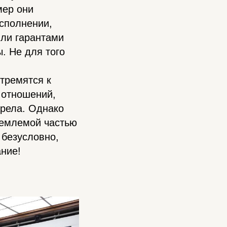
мер они
исполнении,
или гарантами
. Не для того
стремятся к
 отношений,
арела. Однако
ъемлемой частью
 безусловно,
ание!