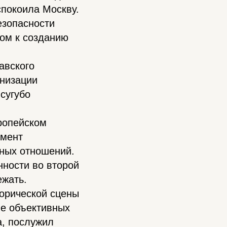
покоила Москву.
езопасности
ом к созданию
авского
анизации
сугубо
ропейском
емент
ных отношений.
ности во второй
ежать.
орической сцены
не объективных
а, послужил