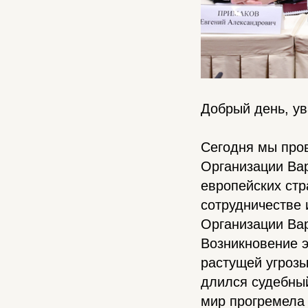
Добрый день, у
Сегодня мы про
Организации Вар
европейских стр
сотрудничестве 
Организации Ва
Возникновение э
растущей угрозы
длился судебный
мир прогремела 