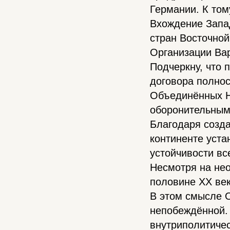
Германии. К то
Вхождение Запа
стран Восточно
Организации Ва
Подчеркну, что 
договора полно
Объединённых Н
оборонительным
Благодаря созд
континенте уста
устойчивости в
Несмотря на не
половине XX век
В этом смысле 
непобеждённой. 
внутриполитичес