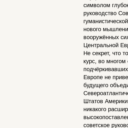
символом глубок
руководство Сов
гуманистической
нового мышлени
вооружённых сил
Центральной Евр
Не секрет, что 
курс, во многом
подчёркивавших,
Европе не прив
будущего объед
Североатлантиче
Штатов Америки 
никакого расши
высокопоставле
советское руков