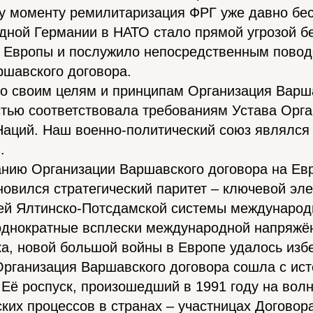
му моменту ремилитаризация ФРГ уже давно бес
дной Германии в НАТО стало прямой угрозой б
й Европы и послужило непосредственным повод
ршавского договора.
по своим целям и принципам Организация Варш
стью соответствовала требованиям Устава Орг
аций. Наш военно-политический союз являлся 
.
анию Организации Варшавского договора на Ев
новился стратегический паритет – ключевой эл
сей Ялтинско-Потсдамской системы международ
однократные всплески международной напряжён
а, новой большой войны в Европе удалось изб
Организация Варшавского договора сошла с ист
Её роспуск, произошедший в 1991 году на вол
ких процессов в странах – участницах Договор